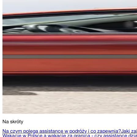
Na skróty
Na czym polega assistance w podróży i co zapewnia?
Jaki z
Wakacje w Polsce a wakacje za granicą - czy assistance dzi