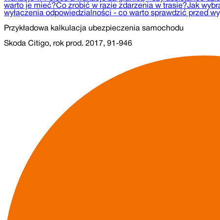
warto je mieć?
Co zrobić w razie zdarzenia w trasie?
Jak wybr
wyłączenia odpowiedzialności - co warto sprawdzić przed 
Przykładowa kalkulacja ubezpieczenia samochodu
Skoda Citigo, rok prod. 2017, 91-946