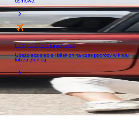
domowe.
Ubezpieczenie turystyczne
Ubezpiecz siebie i bliskich na czas podróży w kraju
lub za granicą.