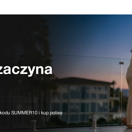
zaczyna
z kodu
SUMMER10
i kup polisę